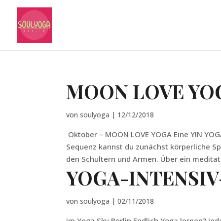
MOON LOVE YO
von
soulyoga
|
12/12/2018
Oktober – MOON LOVE YOGA Eine YIN YOGA* 
Sequenz kannst du zunächst körperliche S
den Schultern und Armen. Über ein meditati
YOGA-INTENSI
von
soulyoga
|
02/11/2018
im Yoga Sky Berlin Endlich Yoga lernen? Je