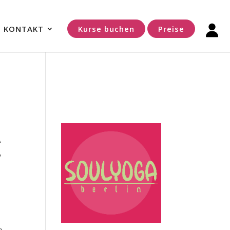
KONTAKT
Kurse buchen
Preise
A
,
e