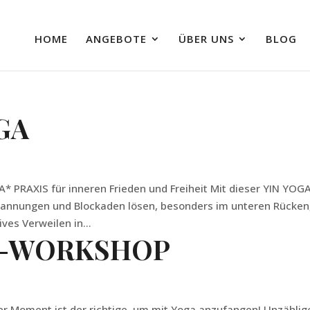
HOME
ANGEBOTE
ÜBER UNS
BLOG
GA
PRAXIS für inneren Frieden und Freiheit Mit dieser YIN YOG
pannungen und Blockaden lösen, besonders im unteren Rücken
ves Verweilen in...
V-WORKSHOP
der Moment ist der richtige, um mit Yoga anzufangen! Unzählig