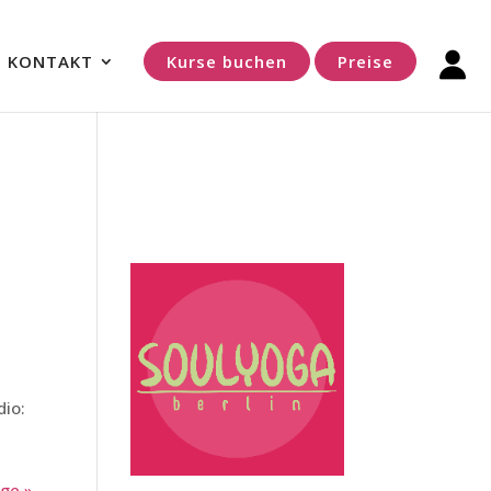
KONTAKT
Kurse buchen
Preise
dio:
ge »