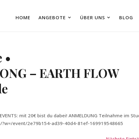
HOME
ANGEBOTE
ÜBER UNS
BLOG
 •
GONG – EARTH FLOW
le
EVENTS: mit 20€ bist du dabei! ANMELDUNG Teilnahme im Stu
rlin/?w=/event/2e79b154-ad39-40d4-81ef-169919548665
Nächste Einträ