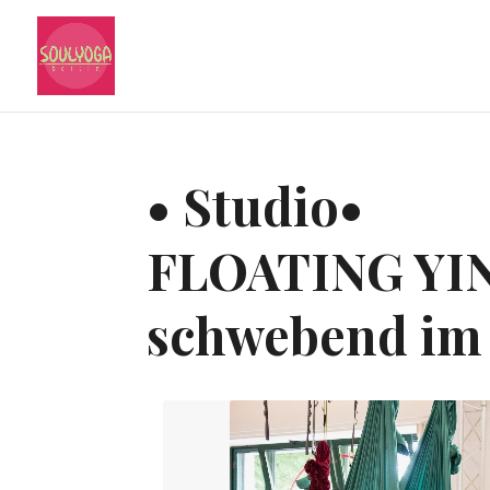
• Studio•
FLOATING YI
schwebend im