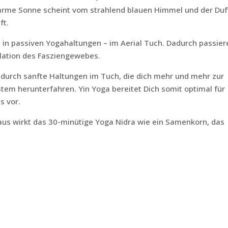
warme Sonne scheint vom strahlend blauen Himmel und der Duf
ft.
 in passiven Yogahaltungen – im Aerial Tuch. Dadurch passier
lation des Fasziengewebes.
 durch sanfte Haltungen im Tuch, die dich mehr und mehr zur
m herunterfahren. Yin Yoga bereitet Dich somit optimal für
s vor.
aus wirkt das 30-minütige Yoga Nidra wie ein Samenkorn, das
er auch „Schlaf der Glückseligkeit“ übersetzt werden. Es
ächlichen Schlaf, sondern um einen bewussten
sein und Schlafen liegt.
nd im Tuch durch die Tiefenentspannung geführt, beginnend m