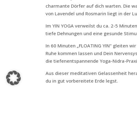
charmante Dörfer auf dich warten. Die 
von Lavendel und Rosmarin liegt in der Lu
Im YIN YOGA verweilst du ca. 2-5 Minuten
tiefe Dehnungen und eine gesunde Stimu
In 60 Minuten „FLOATING YIN“ gleiten wir
Ruhe kommen lassen und Dein Nervensyste
die tiefenentspannende Yoga-Nidra-Praxi
Aus dieser meditativen Gelassenheit her
du in gut vorbereitete Erde legst.
WAS IST YOGA NIDRA?
Yoga Nidra kann als „yogischer Schlaf“ od
handelt sich jedoch nicht um einen tats
Entspannungszustand, der zwischen Wach
Du wirst mit Susus sanfter Stimme liege