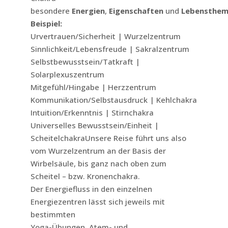
besondere
Energien
,
Eigenschaften
und
Lebensthe
Beispiel:
Urvertrauen/Sicherheit | Wurzelzentrum
Sinnlichkeit/Lebensfreude | Sakralzentrum
Selbstbewusstsein/Tatkraft |
Solarplexuszentrum
Mitgefühl/Hingabe | Herzzentrum
Kommunikation/Selbstausdruck | Kehlchakra
Intuition/Erkenntnis | Stirnchakra
Universelles Bewusstsein/Einheit |
ScheitelchakraUnsere Reise führt uns also
vom Wurzelzentrum an der Basis der
Wirbelsäule, bis ganz nach oben zum
Scheitel – bzw. Kronenchakra.
Der Energiefluss in den einzelnen
Energiezentren lässt sich jeweils mit
bestimmten
Yoga-Übungen, Atem- und